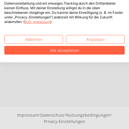
Datenverarbeitung und ein etwaiges Tracking durch den Drittanbieter
keinen Einfluss. Mit deiner Einstellung willigst du in die oben
beschriebenen Vorgänge ein. Du kannst deine Einwilligung (z. B. im Footer
unter „Privacy-Einstellungen“) jederzeit mit Wirkung für die Zukunft
widerrufen. (
BoD-Impressum
)
Ablehnen
Anpassen
Alle akzeptieren
·
·
·
Impressum
Datenschutz
Nutzungsbedingungen
Privacy-Einstellungen