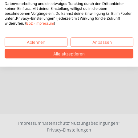
Datenverarbeitung und ein etwaiges Tracking durch den Drittanbieter
keinen Einfluss. Mit deiner Einstellung willigst du in die oben
beschriebenen Vorgänge ein. Du kannst deine Einwilligung (z. B. im Footer
unter „Privacy-Einstellungen“) jederzeit mit Wirkung für die Zukunft
widerrufen. (
BoD-Impressum
)
Ablehnen
Anpassen
Alle akzeptieren
·
·
·
Impressum
Datenschutz
Nutzungsbedingungen
Privacy-Einstellungen