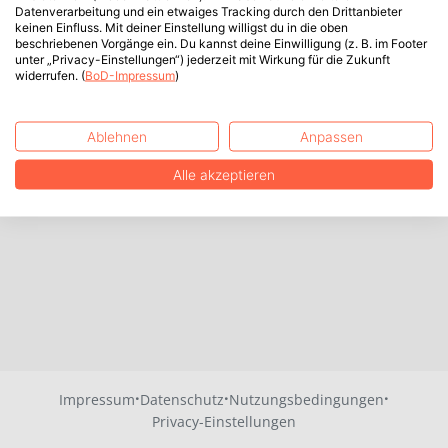
Datenverarbeitung und ein etwaiges Tracking durch den Drittanbieter
keinen Einfluss. Mit deiner Einstellung willigst du in die oben
beschriebenen Vorgänge ein. Du kannst deine Einwilligung (z. B. im Footer
unter „Privacy-Einstellungen“) jederzeit mit Wirkung für die Zukunft
widerrufen. (
BoD-Impressum
)
Ablehnen
Anpassen
Alle akzeptieren
·
·
·
Impressum
Datenschutz
Nutzungsbedingungen
Privacy-Einstellungen