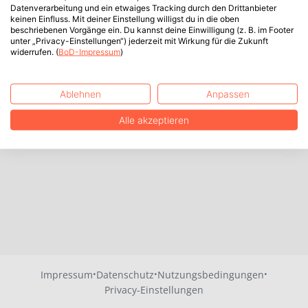
Datenverarbeitung und ein etwaiges Tracking durch den Drittanbieter
keinen Einfluss. Mit deiner Einstellung willigst du in die oben
beschriebenen Vorgänge ein. Du kannst deine Einwilligung (z. B. im Footer
unter „Privacy-Einstellungen“) jederzeit mit Wirkung für die Zukunft
widerrufen. (
BoD-Impressum
)
Ablehnen
Anpassen
Alle akzeptieren
·
·
·
Impressum
Datenschutz
Nutzungsbedingungen
Privacy-Einstellungen