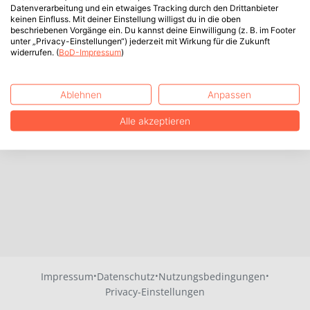
Datenverarbeitung und ein etwaiges Tracking durch den Drittanbieter
keinen Einfluss. Mit deiner Einstellung willigst du in die oben
beschriebenen Vorgänge ein. Du kannst deine Einwilligung (z. B. im Footer
unter „Privacy-Einstellungen“) jederzeit mit Wirkung für die Zukunft
widerrufen. (
BoD-Impressum
)
Ablehnen
Anpassen
Alle akzeptieren
·
·
·
Impressum
Datenschutz
Nutzungsbedingungen
Privacy-Einstellungen