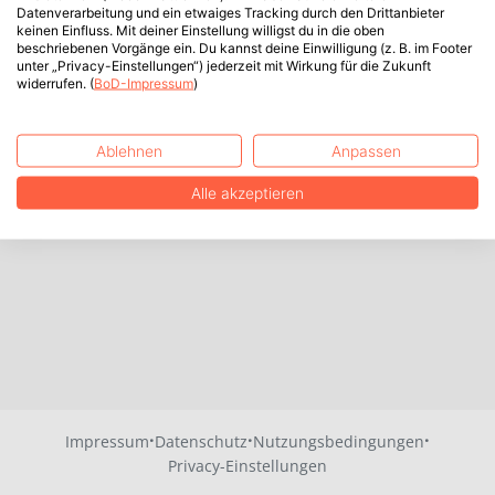
Datenverarbeitung und ein etwaiges Tracking durch den Drittanbieter
keinen Einfluss. Mit deiner Einstellung willigst du in die oben
beschriebenen Vorgänge ein. Du kannst deine Einwilligung (z. B. im Footer
unter „Privacy-Einstellungen“) jederzeit mit Wirkung für die Zukunft
widerrufen. (
BoD-Impressum
)
Ablehnen
Anpassen
Alle akzeptieren
·
·
·
Impressum
Datenschutz
Nutzungsbedingungen
Privacy-Einstellungen