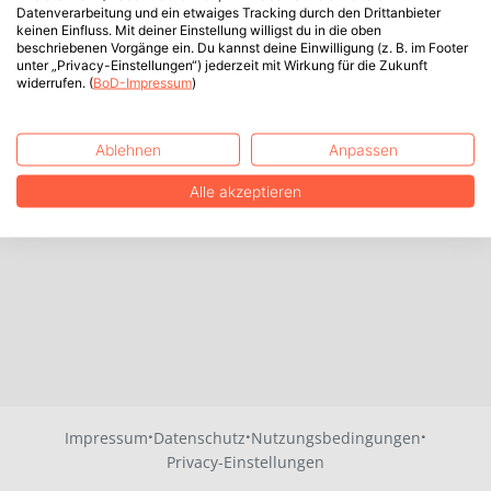
Datenverarbeitung und ein etwaiges Tracking durch den Drittanbieter
keinen Einfluss. Mit deiner Einstellung willigst du in die oben
beschriebenen Vorgänge ein. Du kannst deine Einwilligung (z. B. im Footer
unter „Privacy-Einstellungen“) jederzeit mit Wirkung für die Zukunft
widerrufen. (
BoD-Impressum
)
Ablehnen
Anpassen
Alle akzeptieren
·
·
·
Impressum
Datenschutz
Nutzungsbedingungen
Privacy-Einstellungen