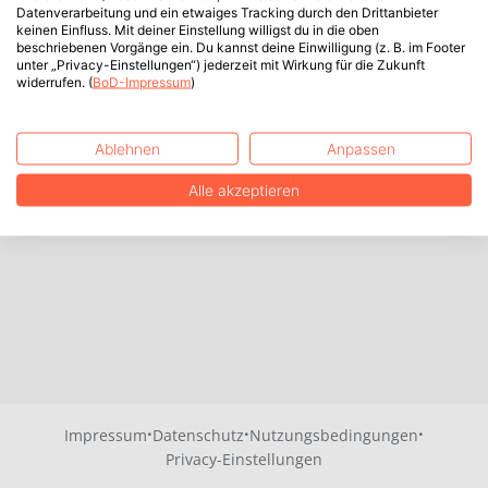
Datenverarbeitung und ein etwaiges Tracking durch den Drittanbieter
keinen Einfluss. Mit deiner Einstellung willigst du in die oben
beschriebenen Vorgänge ein. Du kannst deine Einwilligung (z. B. im Footer
unter „Privacy-Einstellungen“) jederzeit mit Wirkung für die Zukunft
widerrufen. (
BoD-Impressum
)
Ablehnen
Anpassen
Alle akzeptieren
·
·
·
Impressum
Datenschutz
Nutzungsbedingungen
Privacy-Einstellungen