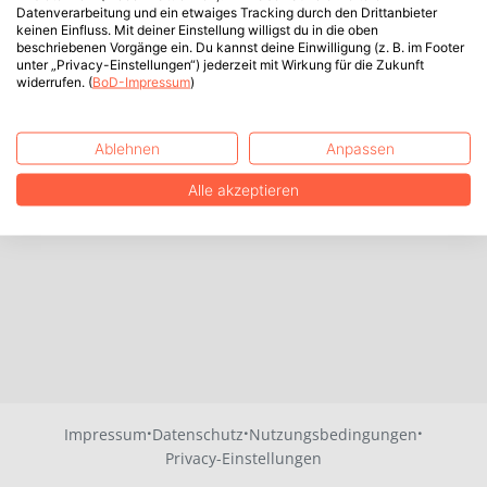
Datenverarbeitung und ein etwaiges Tracking durch den Drittanbieter
keinen Einfluss. Mit deiner Einstellung willigst du in die oben
beschriebenen Vorgänge ein. Du kannst deine Einwilligung (z. B. im Footer
unter „Privacy-Einstellungen“) jederzeit mit Wirkung für die Zukunft
widerrufen. (
BoD-Impressum
)
Ablehnen
Anpassen
Alle akzeptieren
·
·
·
Impressum
Datenschutz
Nutzungsbedingungen
Privacy-Einstellungen