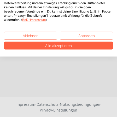
Datenverarbeitung und ein etwaiges Tracking durch den Drittanbieter
keinen Einfluss. Mit deiner Einstellung willigst du in die oben
beschriebenen Vorgänge ein. Du kannst deine Einwilligung (z. B. im Footer
unter „Privacy-Einstellungen“) jederzeit mit Wirkung für die Zukunft
widerrufen. (
BoD-Impressum
)
Ablehnen
Anpassen
Alle akzeptieren
·
·
·
Impressum
Datenschutz
Nutzungsbedingungen
Privacy-Einstellungen