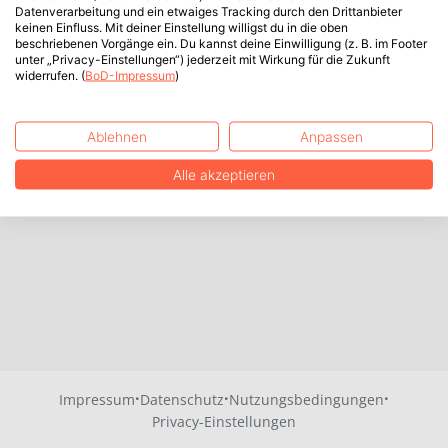
Datenverarbeitung und ein etwaiges Tracking durch den Drittanbieter
keinen Einfluss. Mit deiner Einstellung willigst du in die oben
beschriebenen Vorgänge ein. Du kannst deine Einwilligung (z. B. im Footer
unter „Privacy-Einstellungen“) jederzeit mit Wirkung für die Zukunft
widerrufen. (
BoD-Impressum
)
Ablehnen
Anpassen
Alle akzeptieren
·
·
·
Impressum
Datenschutz
Nutzungsbedingungen
Privacy-Einstellungen