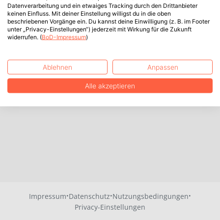
Datenverarbeitung und ein etwaiges Tracking durch den Drittanbieter
keinen Einfluss. Mit deiner Einstellung willigst du in die oben
beschriebenen Vorgänge ein. Du kannst deine Einwilligung (z. B. im Footer
unter „Privacy-Einstellungen“) jederzeit mit Wirkung für die Zukunft
widerrufen. (
BoD-Impressum
)
Ablehnen
Anpassen
Alle akzeptieren
·
·
·
Impressum
Datenschutz
Nutzungsbedingungen
Privacy-Einstellungen