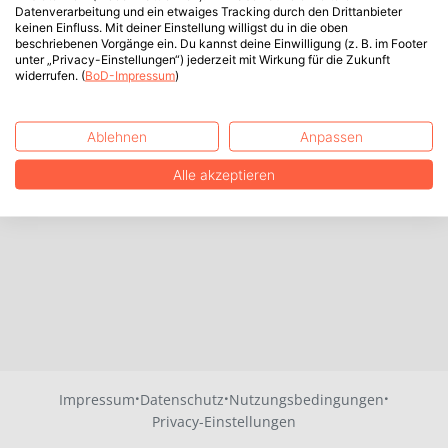
Datenverarbeitung und ein etwaiges Tracking durch den Drittanbieter
keinen Einfluss. Mit deiner Einstellung willigst du in die oben
beschriebenen Vorgänge ein. Du kannst deine Einwilligung (z. B. im Footer
unter „Privacy-Einstellungen“) jederzeit mit Wirkung für die Zukunft
widerrufen. (
BoD-Impressum
)
Ablehnen
Anpassen
Alle akzeptieren
·
·
·
Impressum
Datenschutz
Nutzungsbedingungen
Privacy-Einstellungen