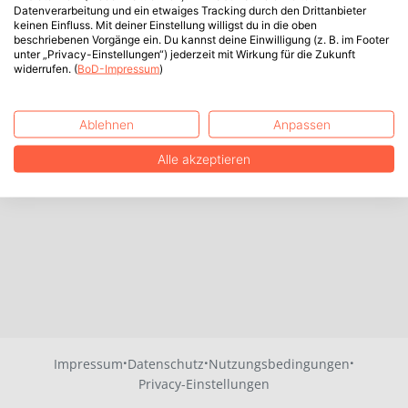
Datenverarbeitung und ein etwaiges Tracking durch den Drittanbieter
keinen Einfluss. Mit deiner Einstellung willigst du in die oben
beschriebenen Vorgänge ein. Du kannst deine Einwilligung (z. B. im Footer
unter „Privacy-Einstellungen“) jederzeit mit Wirkung für die Zukunft
widerrufen. (
BoD-Impressum
)
Ablehnen
Anpassen
Alle akzeptieren
·
·
·
Impressum
Datenschutz
Nutzungsbedingungen
Privacy-Einstellungen