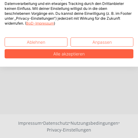
Datenverarbeitung und ein etwaiges Tracking durch den Drittanbieter
keinen Einfluss. Mit deiner Einstellung willigst du in die oben
beschriebenen Vorgänge ein. Du kannst deine Einwilligung (z. B. im Footer
unter „Privacy-Einstellungen“) jederzeit mit Wirkung für die Zukunft
widerrufen. (
BoD-Impressum
)
Ablehnen
Anpassen
Alle akzeptieren
·
·
·
Impressum
Datenschutz
Nutzungsbedingungen
Privacy-Einstellungen