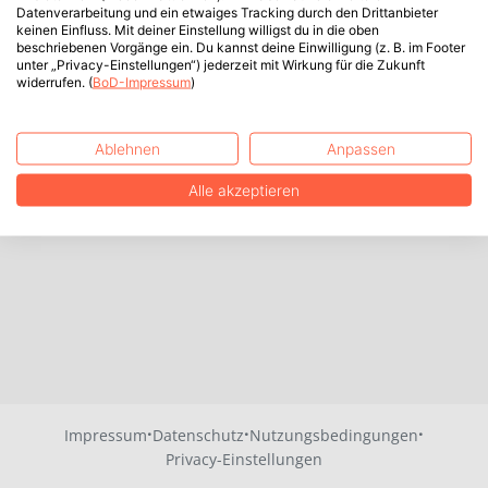
Datenverarbeitung und ein etwaiges Tracking durch den Drittanbieter
keinen Einfluss. Mit deiner Einstellung willigst du in die oben
beschriebenen Vorgänge ein. Du kannst deine Einwilligung (z. B. im Footer
unter „Privacy-Einstellungen“) jederzeit mit Wirkung für die Zukunft
widerrufen. (
BoD-Impressum
)
Ablehnen
Anpassen
Alle akzeptieren
·
·
·
Impressum
Datenschutz
Nutzungsbedingungen
Privacy-Einstellungen