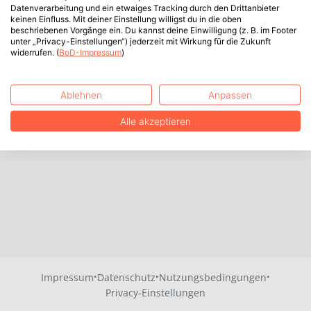
Datenverarbeitung und ein etwaiges Tracking durch den Drittanbieter
keinen Einfluss. Mit deiner Einstellung willigst du in die oben
beschriebenen Vorgänge ein. Du kannst deine Einwilligung (z. B. im Footer
unter „Privacy-Einstellungen“) jederzeit mit Wirkung für die Zukunft
widerrufen. (
BoD-Impressum
)
Ablehnen
Anpassen
Alle akzeptieren
·
·
·
Impressum
Datenschutz
Nutzungsbedingungen
Privacy-Einstellungen