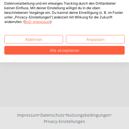
Datenverarbeitung und ein etwaiges Tracking durch den Drittanbieter
keinen Einfluss. Mit deiner Einstellung willigst du in die oben
beschriebenen Vorgänge ein. Du kannst deine Einwilligung (z. B. im Footer
unter „Privacy-Einstellungen“) jederzeit mit Wirkung für die Zukunft
widerrufen. (
BoD-Impressum
)
Ablehnen
Anpassen
Alle akzeptieren
·
·
·
Impressum
Datenschutz
Nutzungsbedingungen
Privacy-Einstellungen