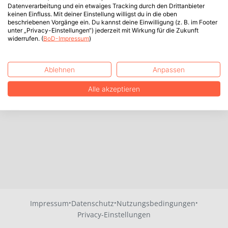
Datenverarbeitung und ein etwaiges Tracking durch den Drittanbieter
keinen Einfluss. Mit deiner Einstellung willigst du in die oben
beschriebenen Vorgänge ein. Du kannst deine Einwilligung (z. B. im Footer
unter „Privacy-Einstellungen“) jederzeit mit Wirkung für die Zukunft
widerrufen. (
BoD-Impressum
)
Ablehnen
Anpassen
Alle akzeptieren
·
·
·
Impressum
Datenschutz
Nutzungsbedingungen
Privacy-Einstellungen