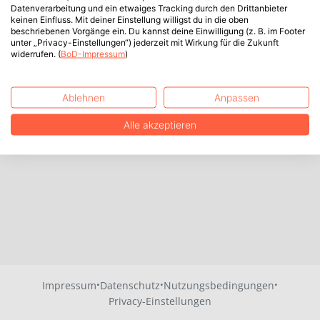
Datenverarbeitung und ein etwaiges Tracking durch den Drittanbieter
keinen Einfluss. Mit deiner Einstellung willigst du in die oben
beschriebenen Vorgänge ein. Du kannst deine Einwilligung (z. B. im Footer
unter „Privacy-Einstellungen“) jederzeit mit Wirkung für die Zukunft
widerrufen. (
BoD-Impressum
)
Ablehnen
Anpassen
Alle akzeptieren
·
·
·
Impressum
Datenschutz
Nutzungsbedingungen
Privacy-Einstellungen