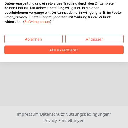
Datenverarbeitung und ein etwaiges Tracking durch den Drittanbieter
keinen Einfluss. Mit deiner Einstellung willigst du in die oben
beschriebenen Vorgänge ein. Du kannst deine Einwilligung (z. B. im Footer
unter „Privacy-Einstellungen“) jederzeit mit Wirkung für die Zukunft
widerrufen. (
BoD-Impressum
)
Ablehnen
Anpassen
Alle akzeptieren
·
·
·
Impressum
Datenschutz
Nutzungsbedingungen
Privacy-Einstellungen