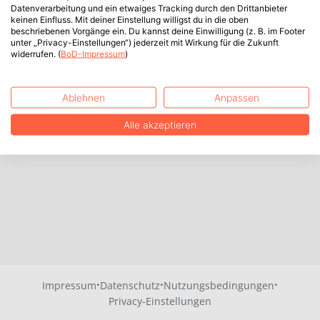
Datenverarbeitung und ein etwaiges Tracking durch den Drittanbieter
keinen Einfluss. Mit deiner Einstellung willigst du in die oben
beschriebenen Vorgänge ein. Du kannst deine Einwilligung (z. B. im Footer
unter „Privacy-Einstellungen“) jederzeit mit Wirkung für die Zukunft
widerrufen. (
BoD-Impressum
)
Ablehnen
Anpassen
Alle akzeptieren
·
·
·
Impressum
Datenschutz
Nutzungsbedingungen
Privacy-Einstellungen