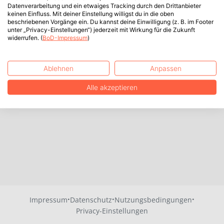
Datenverarbeitung und ein etwaiges Tracking durch den Drittanbieter
keinen Einfluss. Mit deiner Einstellung willigst du in die oben
beschriebenen Vorgänge ein. Du kannst deine Einwilligung (z. B. im Footer
unter „Privacy-Einstellungen“) jederzeit mit Wirkung für die Zukunft
widerrufen. (
BoD-Impressum
)
Ablehnen
Anpassen
Alle akzeptieren
·
·
·
Impressum
Datenschutz
Nutzungsbedingungen
Privacy-Einstellungen