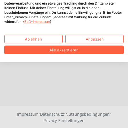
Datenverarbeitung und ein etwaiges Tracking durch den Drittanbieter
keinen Einfluss. Mit deiner Einstellung willigst du in die oben
beschriebenen Vorgänge ein. Du kannst deine Einwilligung (z. B. im Footer
unter „Privacy-Einstellungen“) jederzeit mit Wirkung für die Zukunft
widerrufen. (
BoD-Impressum
)
Ablehnen
Anpassen
Alle akzeptieren
·
·
·
Impressum
Datenschutz
Nutzungsbedingungen
Privacy-Einstellungen