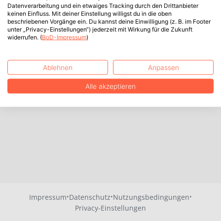
Datenverarbeitung und ein etwaiges Tracking durch den Drittanbieter
keinen Einfluss. Mit deiner Einstellung willigst du in die oben
beschriebenen Vorgänge ein. Du kannst deine Einwilligung (z. B. im Footer
unter „Privacy-Einstellungen“) jederzeit mit Wirkung für die Zukunft
widerrufen. (
BoD-Impressum
)
Ablehnen
Anpassen
Alle akzeptieren
·
·
·
Impressum
Datenschutz
Nutzungsbedingungen
Privacy-Einstellungen