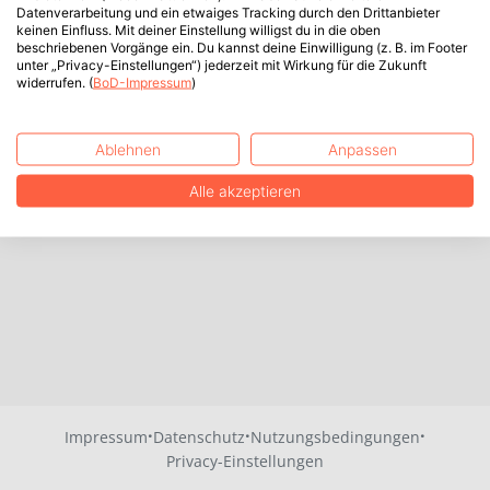
Datenverarbeitung und ein etwaiges Tracking durch den Drittanbieter
keinen Einfluss. Mit deiner Einstellung willigst du in die oben
beschriebenen Vorgänge ein. Du kannst deine Einwilligung (z. B. im Footer
unter „Privacy-Einstellungen“) jederzeit mit Wirkung für die Zukunft
widerrufen. (
BoD-Impressum
)
Ablehnen
Anpassen
Alle akzeptieren
·
·
·
Impressum
Datenschutz
Nutzungsbedingungen
Privacy-Einstellungen