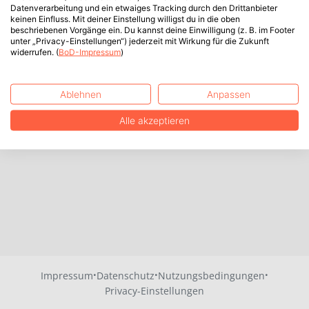
Datenverarbeitung und ein etwaiges Tracking durch den Drittanbieter
keinen Einfluss. Mit deiner Einstellung willigst du in die oben
beschriebenen Vorgänge ein. Du kannst deine Einwilligung (z. B. im Footer
unter „Privacy-Einstellungen“) jederzeit mit Wirkung für die Zukunft
widerrufen. (
BoD-Impressum
)
Ablehnen
Anpassen
Alle akzeptieren
·
·
·
Impressum
Datenschutz
Nutzungsbedingungen
Privacy-Einstellungen