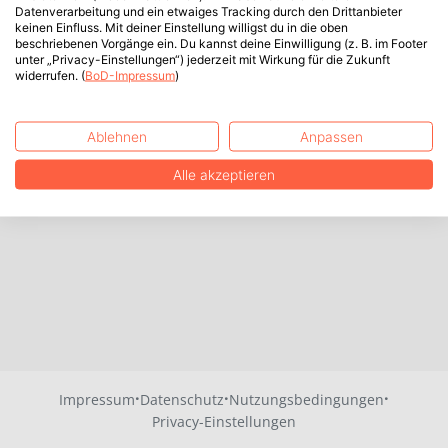
Datenverarbeitung und ein etwaiges Tracking durch den Drittanbieter
keinen Einfluss. Mit deiner Einstellung willigst du in die oben
beschriebenen Vorgänge ein. Du kannst deine Einwilligung (z. B. im Footer
unter „Privacy-Einstellungen“) jederzeit mit Wirkung für die Zukunft
widerrufen. (
BoD-Impressum
)
Ablehnen
Anpassen
Alle akzeptieren
·
·
·
Impressum
Datenschutz
Nutzungsbedingungen
Privacy-Einstellungen