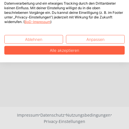
Datenverarbeitung und ein etwaiges Tracking durch den Drittanbieter
keinen Einfluss. Mit deiner Einstellung willigst du in die oben
beschriebenen Vorgänge ein. Du kannst deine Einwilligung (z. B. im Footer
unter „Privacy-Einstellungen“) jederzeit mit Wirkung für die Zukunft
widerrufen. (
BoD-Impressum
)
Ablehnen
Anpassen
Alle akzeptieren
·
·
·
Impressum
Datenschutz
Nutzungsbedingungen
Privacy-Einstellungen