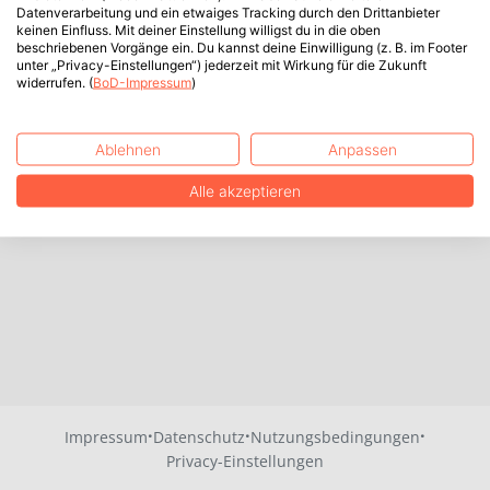
Datenverarbeitung und ein etwaiges Tracking durch den Drittanbieter
keinen Einfluss. Mit deiner Einstellung willigst du in die oben
beschriebenen Vorgänge ein. Du kannst deine Einwilligung (z. B. im Footer
unter „Privacy-Einstellungen“) jederzeit mit Wirkung für die Zukunft
widerrufen. (
BoD-Impressum
)
Ablehnen
Anpassen
Alle akzeptieren
·
·
·
Impressum
Datenschutz
Nutzungsbedingungen
Privacy-Einstellungen