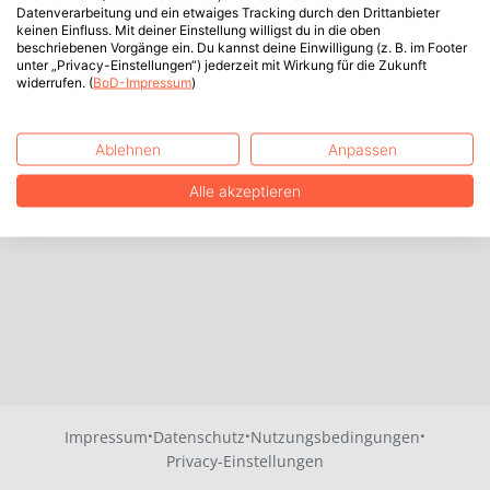
Datenverarbeitung und ein etwaiges Tracking durch den Drittanbieter
keinen Einfluss. Mit deiner Einstellung willigst du in die oben
beschriebenen Vorgänge ein. Du kannst deine Einwilligung (z. B. im Footer
unter „Privacy-Einstellungen“) jederzeit mit Wirkung für die Zukunft
widerrufen. (
BoD-Impressum
)
Ablehnen
Anpassen
Alle akzeptieren
·
·
·
Impressum
Datenschutz
Nutzungsbedingungen
Privacy-Einstellungen