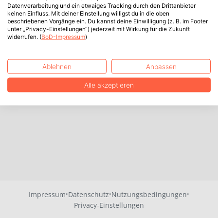
Datenverarbeitung und ein etwaiges Tracking durch den Drittanbieter
keinen Einfluss. Mit deiner Einstellung willigst du in die oben
beschriebenen Vorgänge ein. Du kannst deine Einwilligung (z. B. im Footer
unter „Privacy-Einstellungen“) jederzeit mit Wirkung für die Zukunft
widerrufen. (
BoD-Impressum
)
Ablehnen
Anpassen
Alle akzeptieren
·
·
·
Impressum
Datenschutz
Nutzungsbedingungen
Privacy-Einstellungen