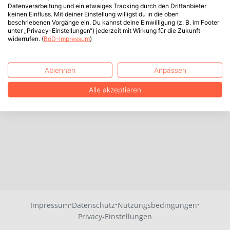
Datenverarbeitung und ein etwaiges Tracking durch den Drittanbieter
keinen Einfluss. Mit deiner Einstellung willigst du in die oben
beschriebenen Vorgänge ein. Du kannst deine Einwilligung (z. B. im Footer
unter „Privacy-Einstellungen“) jederzeit mit Wirkung für die Zukunft
widerrufen. (
BoD-Impressum
)
Ablehnen
Anpassen
Alle akzeptieren
·
·
·
Impressum
Datenschutz
Nutzungsbedingungen
Privacy-Einstellungen