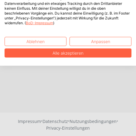
Datenverarbeitung und ein etwaiges Tracking durch den Drittanbieter
keinen Einfluss. Mit deiner Einstellung willigst du in die oben
beschriebenen Vorgänge ein. Du kannst deine Einwilligung (z. B. im Footer
unter „Privacy-Einstellungen“) jederzeit mit Wirkung für die Zukunft
widerrufen. (
BoD-Impressum
)
Ablehnen
Anpassen
Alle akzeptieren
·
·
·
Impressum
Datenschutz
Nutzungsbedingungen
Privacy-Einstellungen