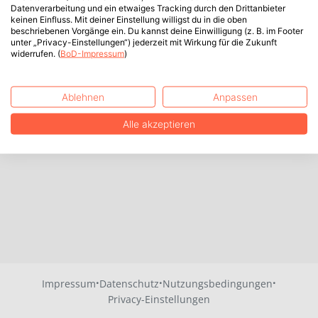
Datenverarbeitung und ein etwaiges Tracking durch den Drittanbieter
keinen Einfluss. Mit deiner Einstellung willigst du in die oben
beschriebenen Vorgänge ein. Du kannst deine Einwilligung (z. B. im Footer
unter „Privacy-Einstellungen“) jederzeit mit Wirkung für die Zukunft
widerrufen. (
BoD-Impressum
)
Ablehnen
Anpassen
Alle akzeptieren
·
·
·
Impressum
Datenschutz
Nutzungsbedingungen
Privacy-Einstellungen