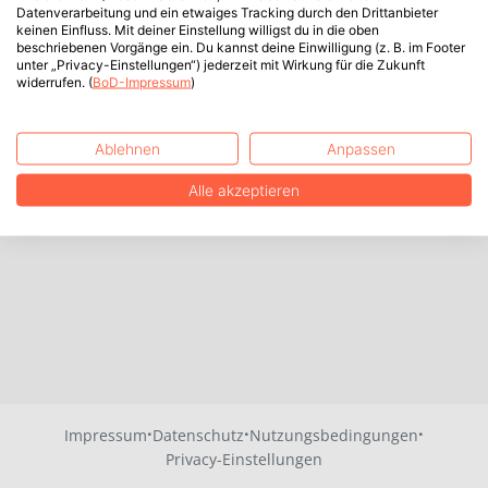
Datenverarbeitung und ein etwaiges Tracking durch den Drittanbieter
keinen Einfluss. Mit deiner Einstellung willigst du in die oben
beschriebenen Vorgänge ein. Du kannst deine Einwilligung (z. B. im Footer
unter „Privacy-Einstellungen“) jederzeit mit Wirkung für die Zukunft
widerrufen. (
BoD-Impressum
)
Ablehnen
Anpassen
Alle akzeptieren
·
·
·
Impressum
Datenschutz
Nutzungsbedingungen
Privacy-Einstellungen