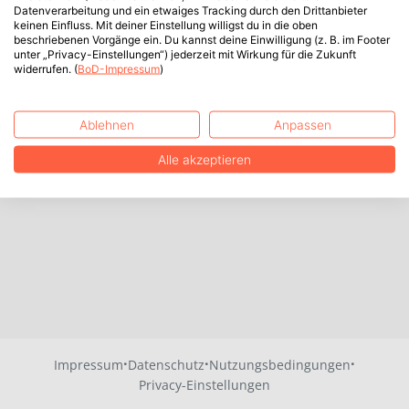
Datenverarbeitung und ein etwaiges Tracking durch den Drittanbieter
keinen Einfluss. Mit deiner Einstellung willigst du in die oben
beschriebenen Vorgänge ein. Du kannst deine Einwilligung (z. B. im Footer
unter „Privacy-Einstellungen“) jederzeit mit Wirkung für die Zukunft
widerrufen. (
BoD-Impressum
)
Ablehnen
Anpassen
Alle akzeptieren
·
·
·
Impressum
Datenschutz
Nutzungsbedingungen
Privacy-Einstellungen