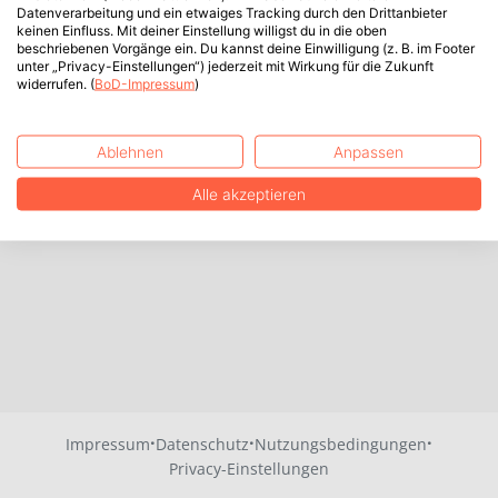
Datenverarbeitung und ein etwaiges Tracking durch den Drittanbieter
keinen Einfluss. Mit deiner Einstellung willigst du in die oben
beschriebenen Vorgänge ein. Du kannst deine Einwilligung (z. B. im Footer
unter „Privacy-Einstellungen“) jederzeit mit Wirkung für die Zukunft
widerrufen. (
BoD-Impressum
)
Ablehnen
Anpassen
Alle akzeptieren
·
·
·
Impressum
Datenschutz
Nutzungsbedingungen
Privacy-Einstellungen