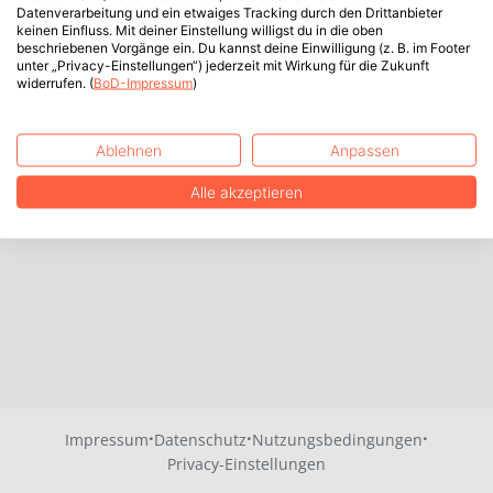
Datenverarbeitung und ein etwaiges Tracking durch den Drittanbieter
keinen Einfluss. Mit deiner Einstellung willigst du in die oben
beschriebenen Vorgänge ein. Du kannst deine Einwilligung (z. B. im Footer
unter „Privacy-Einstellungen“) jederzeit mit Wirkung für die Zukunft
widerrufen. (
BoD-Impressum
)
Ablehnen
Anpassen
Alle akzeptieren
·
·
·
Impressum
Datenschutz
Nutzungsbedingungen
Privacy-Einstellungen