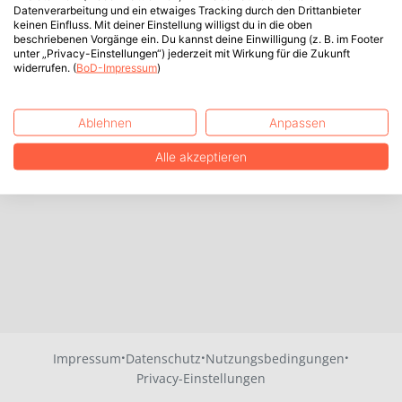
Datenverarbeitung und ein etwaiges Tracking durch den Drittanbieter
keinen Einfluss. Mit deiner Einstellung willigst du in die oben
beschriebenen Vorgänge ein. Du kannst deine Einwilligung (z. B. im Footer
unter „Privacy-Einstellungen“) jederzeit mit Wirkung für die Zukunft
widerrufen. (
BoD-Impressum
)
Ablehnen
Anpassen
Alle akzeptieren
·
·
·
Impressum
Datenschutz
Nutzungsbedingungen
Privacy-Einstellungen