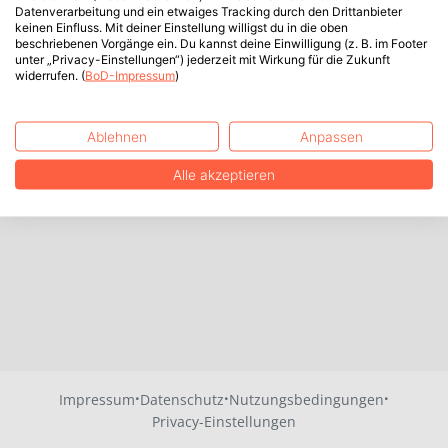
Datenverarbeitung und ein etwaiges Tracking durch den Drittanbieter
keinen Einfluss. Mit deiner Einstellung willigst du in die oben
beschriebenen Vorgänge ein. Du kannst deine Einwilligung (z. B. im Footer
unter „Privacy-Einstellungen“) jederzeit mit Wirkung für die Zukunft
widerrufen. (
BoD-Impressum
)
Ablehnen
Anpassen
Alle akzeptieren
·
·
·
Impressum
Datenschutz
Nutzungsbedingungen
Privacy-Einstellungen