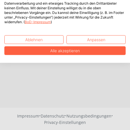
Datenverarbeitung und ein etwaiges Tracking durch den Drittanbieter
keinen Einfluss. Mit deiner Einstellung willigst du in die oben
beschriebenen Vorgänge ein. Du kannst deine Einwilligung (z. B. im Footer
unter „Privacy-Einstellungen“) jederzeit mit Wirkung für die Zukunft
widerrufen. (
BoD-Impressum
)
Ablehnen
Anpassen
Alle akzeptieren
·
·
·
Impressum
Datenschutz
Nutzungsbedingungen
Privacy-Einstellungen