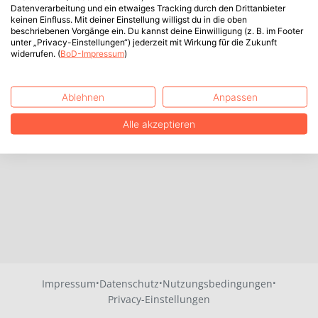
Datenverarbeitung und ein etwaiges Tracking durch den Drittanbieter
keinen Einfluss. Mit deiner Einstellung willigst du in die oben
beschriebenen Vorgänge ein. Du kannst deine Einwilligung (z. B. im Footer
unter „Privacy-Einstellungen“) jederzeit mit Wirkung für die Zukunft
widerrufen. (
BoD-Impressum
)
Ablehnen
Anpassen
Alle akzeptieren
·
·
·
Impressum
Datenschutz
Nutzungsbedingungen
Privacy-Einstellungen