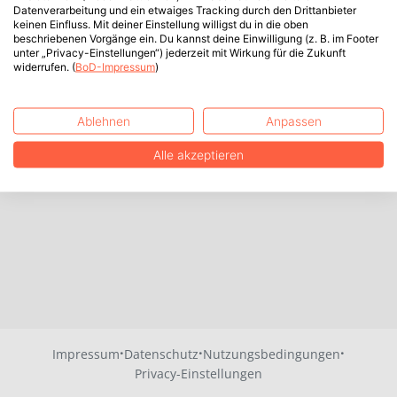
Datenverarbeitung und ein etwaiges Tracking durch den Drittanbieter
keinen Einfluss. Mit deiner Einstellung willigst du in die oben
beschriebenen Vorgänge ein. Du kannst deine Einwilligung (z. B. im Footer
unter „Privacy-Einstellungen“) jederzeit mit Wirkung für die Zukunft
widerrufen. (
BoD-Impressum
)
Ablehnen
Anpassen
Alle akzeptieren
·
·
·
Impressum
Datenschutz
Nutzungsbedingungen
Privacy-Einstellungen