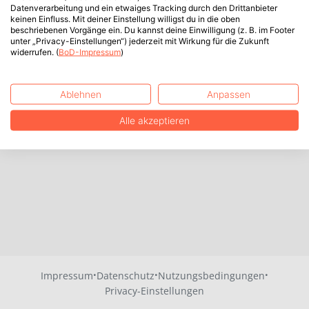
Datenverarbeitung und ein etwaiges Tracking durch den Drittanbieter
keinen Einfluss. Mit deiner Einstellung willigst du in die oben
beschriebenen Vorgänge ein. Du kannst deine Einwilligung (z. B. im Footer
unter „Privacy-Einstellungen“) jederzeit mit Wirkung für die Zukunft
widerrufen. (
BoD-Impressum
)
Ablehnen
Anpassen
Alle akzeptieren
·
·
·
Impressum
Datenschutz
Nutzungsbedingungen
Privacy-Einstellungen