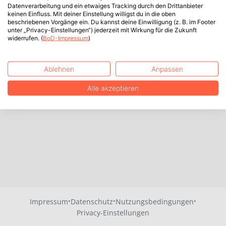
Datenverarbeitung und ein etwaiges Tracking durch den Drittanbieter
keinen Einfluss. Mit deiner Einstellung willigst du in die oben
beschriebenen Vorgänge ein. Du kannst deine Einwilligung (z. B. im Footer
unter „Privacy-Einstellungen“) jederzeit mit Wirkung für die Zukunft
widerrufen. (
BoD-Impressum
)
Ablehnen
Anpassen
Alle akzeptieren
·
·
·
Impressum
Datenschutz
Nutzungsbedingungen
Privacy-Einstellungen