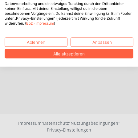
Datenverarbeitung und ein etwaiges Tracking durch den Drittanbieter
keinen Einfluss. Mit deiner Einstellung willigst du in die oben
beschriebenen Vorgänge ein. Du kannst deine Einwilligung (z. B. im Footer
unter „Privacy-Einstellungen“) jederzeit mit Wirkung für die Zukunft
widerrufen. (
BoD-Impressum
)
Ablehnen
Anpassen
Alle akzeptieren
·
·
·
Impressum
Datenschutz
Nutzungsbedingungen
Privacy-Einstellungen