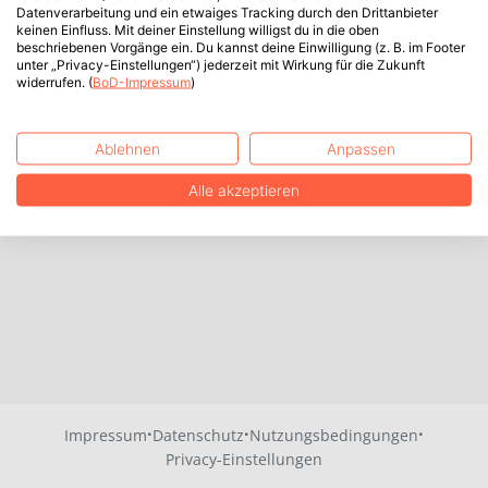
Datenverarbeitung und ein etwaiges Tracking durch den Drittanbieter
keinen Einfluss. Mit deiner Einstellung willigst du in die oben
beschriebenen Vorgänge ein. Du kannst deine Einwilligung (z. B. im Footer
unter „Privacy-Einstellungen“) jederzeit mit Wirkung für die Zukunft
widerrufen. (
BoD-Impressum
)
Ablehnen
Anpassen
Alle akzeptieren
·
·
·
Impressum
Datenschutz
Nutzungsbedingungen
Privacy-Einstellungen