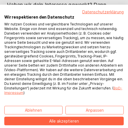
Haben wir dein Interesse geweckt? Dann
bewirb dich bitte per E-Mail an jobs@bod.de
Datenschutzerklärung
Wir respektieren den Datenschutz
mit deinen vollständigen
Wir nutzen Cookies und vergleichbare Technologien auf unserer
Bewerbungsunterlagen (Anschreiben,
Website. Einige von ihnen sind essenziell und technisch notwendig.
Lebenslauf, Zeugnisse) und unter Angabe
Daneben verwenden wir Analysemethoden (z. B. Cookies oder
Fingerprints sowie serverseitiges Tracking), um zu messen, wie häufig
deiner Gehaltsvorstellung sowie deines
unsere Seite besucht und wie sie genutzt wird. Wir verwenden
möglichen Eintrittstermins.
Trackingtechnologien zu Marketingzwecken und setzen hierzu
serverseitiges Tracking sowie auch Drittanbieter ein, wodurch ggf.
geräteübergreifend Cookies, Fingerprints, Tracking-Pixel, IP-
Hier findest du die
Datenschutzinformation für
Adressen sowie gehashte E-Mail-Adressen genutzt werden. Auf
unserer Seite betten wir zudem Drittinhalte von anderen Anbietern ein
Bewerberinnen und Bewerber
.
(Video-Plattformen). Wir haben auf die weitere Datenverarbeitung und
ein etwaiges Tracking durch den Drittanbieter keinen Einfluss. Mit
deiner Einstellung willigst du in die oben beschriebenen Vorgänge ein.
Ansprechpartner: Andrea Kock · Leitung
Du kannst deine Einwilligung (z. B. im Footer unter „Privacy-
Herstellung und Autorenservices
Einstellungen“) jederzeit mit Wirkung für die Zukunft widerrufen. (
BoD-
Impressum
)
Ablehnen
Anpassen
Alle akzeptieren