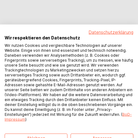
Datenschutzerklärung
Wir respektieren den Datenschutz
Wir nutzen Cookies und vergleichbare Technologien auf unserer
Website. Einige von ihnen sind essenziell und technisch notwendig.
Daneben verwenden wir Analysemethoden (z. B. Cookies oder
Fingerprints sowie serverseitiges Tracking), um zu messen, wie häufig
unsere Seite besucht und wie sie genutzt wird. Wir verwenden
Volle Kostenkontrolle
Trackingtechnologien zu Marketingzwecken und setzen hierzu
serverseitiges Tracking sowie auch Drittanbieter ein, wodurch ggf.
geräteübergreifend Cookies, Fingerprints, Tracking-Pixel, IP-
Bring Dein Buch in den
Adressen sowie gehashte E-Mail-Adressen genutzt werden. Auf
unserer Seite betten wir zudem Drittinhalte von anderen Anbietern ein
Handel
(Video-Plattformen). Wir haben auf die weitere Datenverarbeitung und
ein etwaiges Tracking durch den Drittanbieter keinen Einfluss. Mit
deiner Einstellung willigst du in die oben beschriebenen Vorgänge ein.
Du kannst deine Einwilligung (z. B. im Footer unter „Privacy-
Einstellungen“) jederzeit mit Wirkung für die Zukunft widerrufen. (
BoD-
Das einzigartige Angebot von BoD bietet dir
Impressum
)
volle Kostenkontrolle ohne Mindestauflage.
Hier ein Beispiel: Du entscheidest dich für BoD