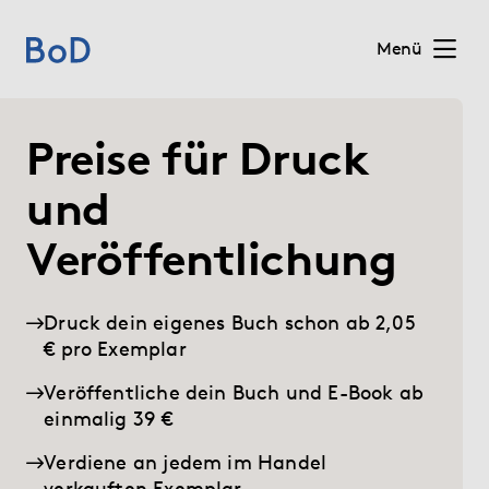
Menü
Home
Preise für Druck
(current)
Preise
und
Veröffentlichung
Leistungen
Über uns
Druck dein eigenes Buch schon ab 2,05
€ pro Exemplar
Blog
Veröffentliche dein Buch und E-Book ab
einmalig 39 €
Shop
Verdiene an jedem im Handel
verkauften Exemplar